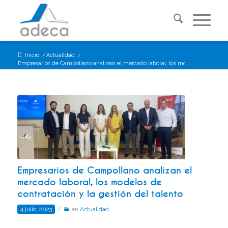
Inicio
/
Actualidad
/
Empresarios de Campollano analizan el mercado laboral, los modelos de contrata
Empresarios de Campollano analizan el
mercado laboral, los modelos de
contratación y la gestión del talento
/
4 julio, 2023
en
Actualidad