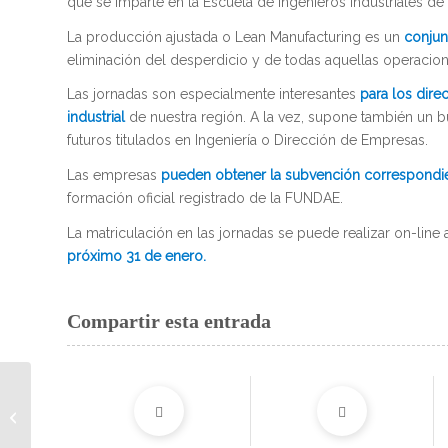
que se imparte en la Escuela de Ingenieros Industriales de
La producción ajustada o Lean Manufacturing es un
conjun
eliminación del desperdicio y de todas aquellas operacio
Las jornadas son especialmente interesantes
para los dire
industrial
de nuestra región. A la vez, supone también un 
futuros titulados en Ingeniería o Dirección de Empresas.
Las empresas
pueden obtener la subvención correspondie
formación oficial registrado de la FUNDAE.
La matriculación en las jornadas se puede realizar on-line 
próximo 31 de enero.
Compartir esta entrada
Charla informativa
sobre las ventajas y
requisitos del nuevo