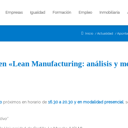
Empresas
Igualdad
Formación
Empleo
Inmobiliaria
Inicio
/
Actualidad
/
Apúntat
en «Lean Manufacturing: análisis y m
ro
próximos en horario de
16.30 a 20.30 y en modalidad presencial
, 
tivo”