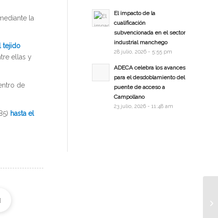
El impacto de la
 mediante la
cualificación
subvencionada en el sector
industrial manchego
 tejido
28 julio, 2026 - 5:55 pm
tre ellas y
ADECA celebra los avances
para el desdoblamiento del
entro de
puente de acceso a
Campollano
23 julio, 2026 - 11:48 am
185)
hasta el