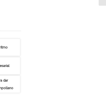
ritmo
sarial
a dar
mpollano