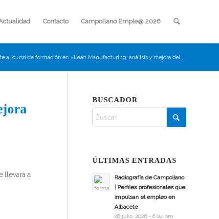
Actualidad
Contacto
Campollano Emple@ 2026
e al curso de formación en «Lean Manufacturing: análisis y mejora del...
BUSCADOR
ejora
ÚLTIMAS ENTRADAS
se llevará a
Radiografía de Campollano
| Perfiles profesionales que
impulsan el empleo en
Albacete
28 julio, 2026 - 6:04 pm