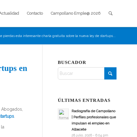
Actualidad
Contacto
Campollano Emple@ 2026
e pierdas esta interesante charla gratuita sobre la nueva ley de startups...
BUSCADOR
rtups en
ÚLTIMAS ENTRADAS
ll Abogados,
Radiografía de Campollano
tartups
.
| Perfiles profesionales que
impulsan el empleo en
 la
Albacete
28 julio, 2026 - 6:04 pm