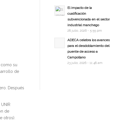
El impacto de la
cualificación
subvencionada en el sector
industrial manchego
28 julio, 2026 - 5:55 pm
ADECA celebra los avances
para el desdoblamiento del
puente de acceso a
Campollano
23 julio, 2026 - 11:48 am
a como su
sarrollo de
rero. Después
a UNIR
ón de
 otros).