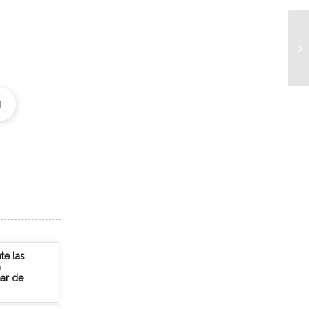
te las
n
nar de