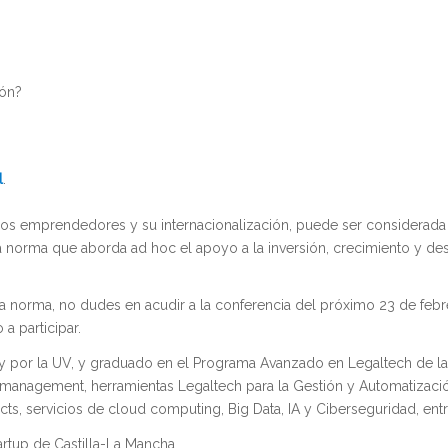
ión?
l
.
los emprendedores y su internacionalización, puede ser considerad
ra norma que aborda ad hoc el apoyo a la inversión, crecimiento y de
va norma, no dudes en acudir a la conferencia del próximo 23 de feb
a participar.
 y por la UV, y graduado en el Programa Avanzado en Legaltech de l
ct management, herramientas Legaltech para la Gestión y Automatizaci
, servicios de cloud computing, Big Data, IA y Ciberseguridad, entre
tartup de Castilla-La Mancha.