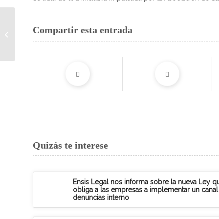
Banco Mediolanum te
Compartir esta entrada
invita a su reunión
tradicional el 9 de
febrero
Quizás te interese
Ensis Legal nos informa sobre la nueva Ley q
obliga a las empresas a implementar un canal
denuncias interno