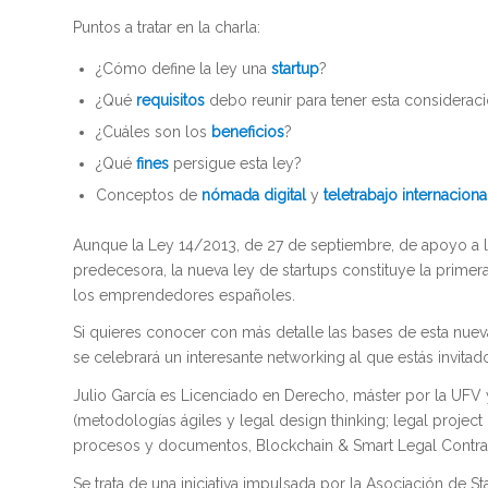
Puntos a tratar en la charla:
¿Cómo define la ley una
startup
?
¿Qué
requisitos
debo reunir para tener esta considerac
¿Cuáles son los
beneficios
?
¿Qué
fines
persigue esta ley?
Conceptos de
nómada digital
y
teletrabajo internaciona
Aunque la Ley 14/2013, de 27 de septiembre, de apoyo a 
predecesora, la nueva ley de startups constituye la prime
los emprendedores españoles.
Si quieres conocer con más detalle las bases de esta nue
se celebrará un interesante networking al que estás invitado 
Julio García es Licenciado en Derecho, máster por la UFV
(metodologías ágiles y legal design thinking; legal proje
procesos y documentos, Blockchain & Smart Legal Contracts
Se trata de una iniciativa impulsada por la Asociación de S