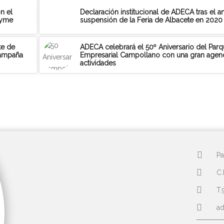
n el
Declaración institucional de ADECA tras el 
Pyme
suspensión de la Feria de Albacete en 2020
te de
ADECA celebrará el 50º Aniversario del Par
campaña
Empresarial Campollano con una gran agen
actividades
Pa
C.
T.
a