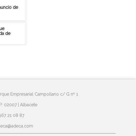
anuncio de
que
da de
rque Empresarial Campollano c/ G nº 1
P: 02007 | Albacete
967 21 08 87
deca@adeca.com