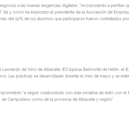
s negocios a las nuevas exigencias digitales, “incorporando a perfiles
d”, tal y como ha explicado el presidente de la Asociación de Empres
 más del 50% de los alumnos que participaron fueron contratados por
 Leonardo da Vinci de Albacete, IES Izpisúa Belmonte de Hellín, el I
vo. Las prácticas se desarrollarán durante el mes de mayo y se exte
prometido “a seguir colaborando con esta iniciativa de éxito con el f
to de Campollano como de la provincia de Albacete y región”.