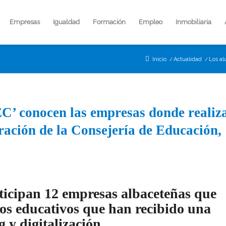
Empresas
Igualdad
Formación
Empleo
Inmobiliaria
Inicio
/
Actualidad
/
Los al
C’ conocen las empresas donde realiz
oración de la Consejería de Educación,
icipan 12 empresas albaceteñas que
ros educativos que han recibido una
 y digitalización