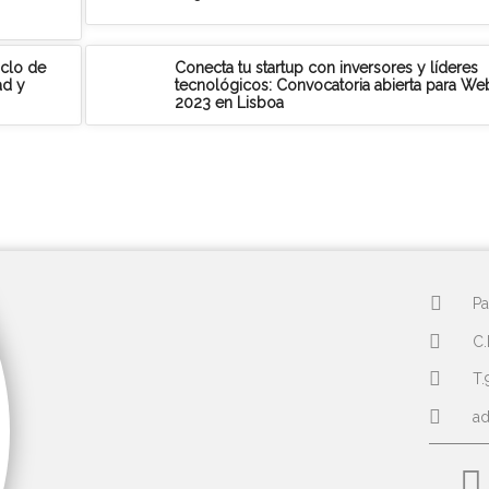
iclo de
Conecta tu startup con inversores y líderes
ad y
tecnológicos: Convocatoria abierta para W
2023 en Lisboa
Pa
C.
T.
a