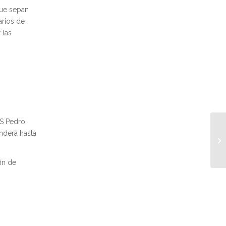
 que sepan
arios de
 las
ES Pedro
nderá hasta
in de