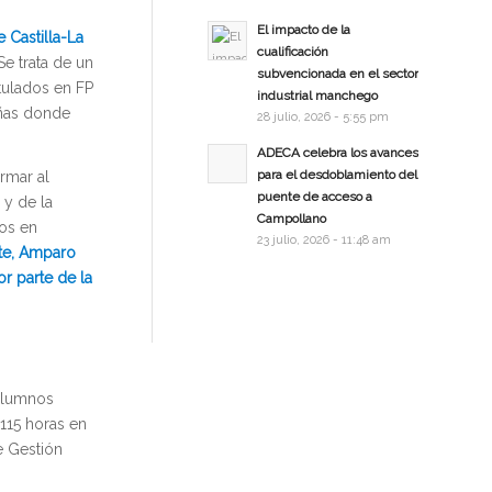
El impacto de la
 Castilla-La
cualificación
 Se trata de un
subvencionada en el sector
tulados en FP
industrial manchego
eñas donde
28 julio, 2026 - 5:55 pm
ADECA celebra los avances
para el desdoblamiento del
rmar al
puente de acceso a
 y de la
Campollano
dos en
23 julio, 2026 - 11:48 am
te, Amparo
r parte de la
 alumnos
115 horas en
e Gestión