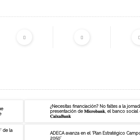
¿Necesitas financiación? No faltes a la jorna
ue
presentación de 𝐌𝐢𝐜𝐫𝐨𝐛𝐚𝐧𝐤, el banco social
e
𝐂𝐚𝐢𝐱𝐚𝐁𝐚𝐧𝐤
 de la
ADECA avanza en el ‘Plan Estratégico Camp
2050’