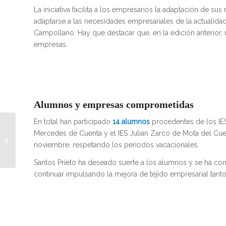
La iniciativa facilita a los empresarios la adaptación de su
adaptarse a las necesidades empresariales de la actualida
Campollano. Hay que destacar que, en la edición anterior,
empresas.
Alumnos y empresas comprometidas
En total han participado
14 alumnos
procedentes de los IES
ADECA celebra su XLVI
Mercedes de Cuenta y el IES Julián Zarco de Mota del Cuer
Asamblea General y
noviembre, respetando los periodos vacacionales.
reconoce a ACERCAM
como empresa
Santos Prieto ha deseado suerte a los alumnos y se ha com
destacada...
continuar impulsando la mejora de tejido empresarial tan