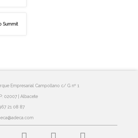
eb Summit
rque Empresarial Campollano c/ G nº 1
P: 02007 | Albacete
967 21 08 87
deca@adeca.com