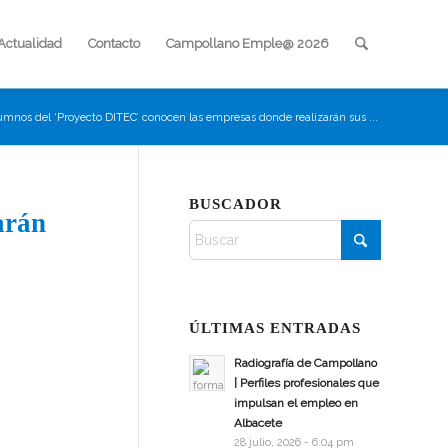
Actualidad
Contacto
Campollano Emple@ 2026
umnos del ‘Proyecto DITEC’ conocen las empresas donde realizarán sus ...
BUSCADOR
arán
ÚLTIMAS ENTRADAS
Radiografía de Campollano
| Perfiles profesionales que
impulsan el empleo en
Albacete
28 julio, 2026 - 6:04 pm