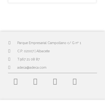
Parque Empresarial Campollano c/ G nº 1
C.P: 02007 | Albacete
T.967 21 08 87
adeca@adeca.com