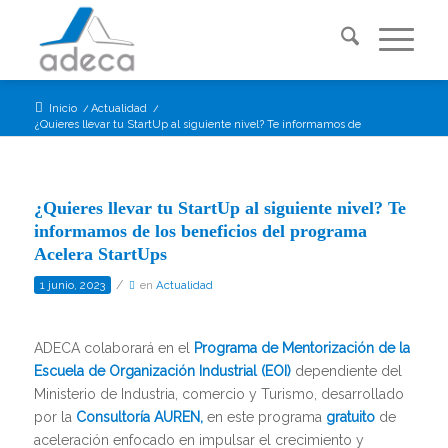
Inicio
/
Actualidad
/
¿Quieres llevar tu StartUp al siguiente nivel? Te informamos de los beneficios ...
¿Quieres llevar tu StartUp al siguiente nivel? Te
informamos de los beneficios del programa
Acelera StartUps
/
1 junio, 2023
en
Actualidad
ADECA colaborará en el
Programa de Mentorización de la
Escuela de Organización Industrial (EOI)
dependiente del
Ministerio de Industria, comercio y Turismo, desarrollado
por la
Consultoría AUREN,
en este programa
gratuito
de
aceleración enfocado en impulsar el crecimiento y