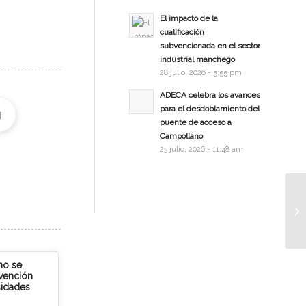
El impacto de la
cualificación
subvencionada en el sector
industrial manchego
28 julio, 2026 - 5:55 pm
ADECA celebra los avances
para el desdoblamiento del
puente de acceso a
Campollano
23 julio, 2026 - 11:48 am
no se
rvención
sidades