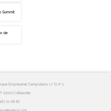
eb Summit
or de
rque Empresarial Campollano c/ G nº 1
P: 02007 | Albacete
967 21 08 87
deca@adeca.com