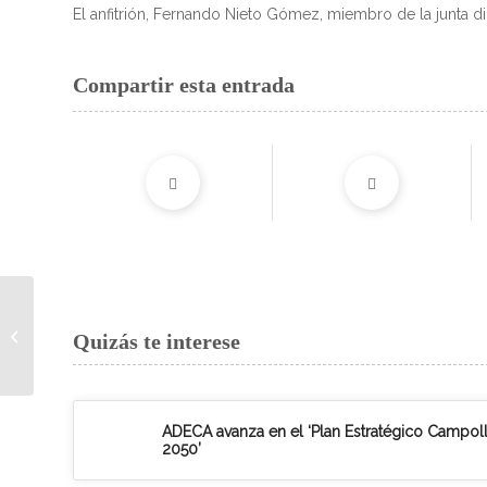
El anfitrión, Fernando Nieto Gómez, miembro de la junta d
Compartir esta entrada
Necesitamos PYMES
para rescatar a 15.000
Quizás te interese
niños ¿te sumas a la
iniciativa de...
ADECA avanza en el ‘Plan Estratégico Campol
2050’