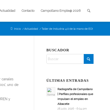
Actualidad
Contacto
Campollano Emple@ 2026
Inicio
/
Actualidad
/
Taller de Industria 4.0 de la mano de EOI
BUSCADOR
y canales
ÚLTIMAS ENTRADAS
ios’, uno de
Radiografía de Campollano
| Perfiles profesionales que
UREN y
impulsan el empleo en
Albacete
28 julio, 2026 - 6:04 pm