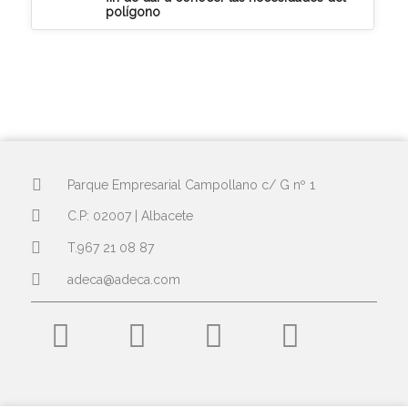
polígono
Parque Empresarial Campollano c/ G nº 1
C.P: 02007 | Albacete
T.967 21 08 87
adeca@adeca.com